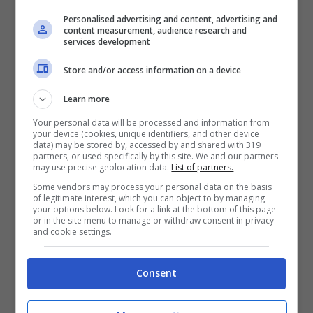
Personalised advertising and content, advertising and
content measurement, audience research and
services development
Store and/or access information on a device
Learn more
Your personal data will be processed and information from
your device (cookies, unique identifiers, and other device
data) may be stored by, accessed by and shared with 319
partners, or used specifically by this site. We and our partners
may use precise geolocation data.
List of partners.
Some vendors may process your personal data on the basis
of legitimate interest, which you can object to by managing
A seguire l’epilogo di questa stagione di
your options below. Look for a link at the bottom of this page
or in the site menu to manage or withdraw consent in privacy
Formula 1 ci sono anche piloti della
and cookie settings.
MotoGP. Ad esempio
Fabio Quartararo
,
presente ad Abu Dhabi. Il pilota francese
Consent
della Yamaha, neo campione del mondo,