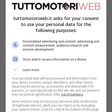
austriaco a Speedweek.com. “Ma è
successo comunque un po’ più
tuttomotoriweb.it asks for your consent
to use your personal data for the
velocemente del previsto; devo
following purposes:
ammetterlo. Insieme a Stefan Pierer,
Hubert Trunkenpolz e Pit Beirer, abbiamo
Personalised advertising and content, advertising and
content measurement, audience research and
parlato apertamente in anticipo del fatto
services development
che nel mio ruolo di team manager non
Store and/or access information on a device
posso più dare il massimo contributo a
Learn more
questo progetto.
Your personal data will be processed and information from
your device (cookies, unique identifiers, and other device
data) may be stored by, accessed by and shared with 319
LEGGI ANCHE ->
Stoner, un pilota MotoGP
partners, or used specifically by this site. We and our partners
may use precise geolocation data.
List of partners.
lo impressionava: “Ero a bocca aperta”
Some vendors may process your personal data on the basis
of legitimate interest, which you can object to by managing
your options below. Look for a link at the bottom of this page