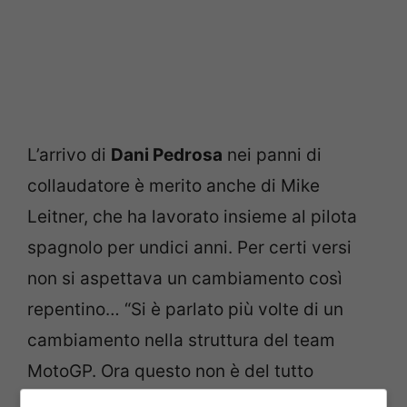
L’arrivo di
Dani Pedrosa
nei panni di
collaudatore è merito anche di Mike
Leitner, che ha lavorato insieme al pilota
spagnolo per undici anni. Per certi versi
non si aspettava un cambiamento così
repentino… “Si è parlato più volte di un
cambiamento nella struttura del team
MotoGP. Ora questo non è del tutto
sorprendente”, ha ammesso il tecnico