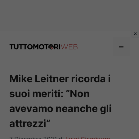
Vai
al
Menu
contenuto
Mike Leitner ricorda i
suoi meriti: “Non
avevamo neanche gli
attrezzi”