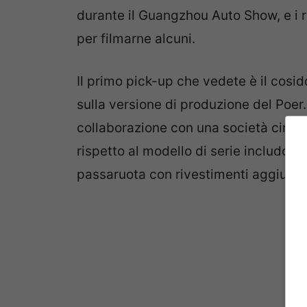
durante il Guangzhou Auto Show, e 
per filmarne alcuni.
Il primo pick-up che vedete è il cosid
sulla versione di produzione del Poer.
collaborazione con una società cines
rispetto al modello di serie includono
passaruota con rivestimenti aggiuntivi