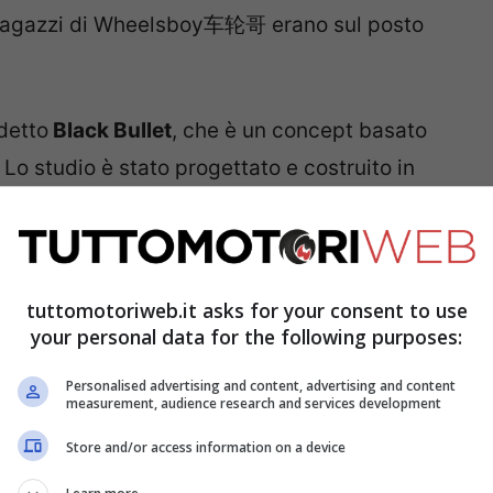
i ragazzi di Wheelsboy车轮哥 erano sul posto
detto
Black Bullet
, che è un concept basato
 Lo studio è stato progettato e costruito in
e di off-road aftermarket. Le modifiche
 uno snorkel, ruote off-road più grandi,
, nuovi paraurti e altro ancora.
tuttomotoriweb.it asks for your consent to use
your personal data for the following purposes:
Personalised advertising and content, advertising and content
measurement, audience research and services development
Store and/or access information on a device