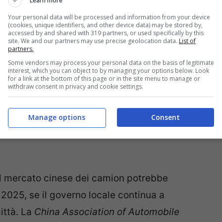
Learn more
Your personal data will be processed and information from your device
(cookies, unique identifiers, and other device data) may be stored by,
accessed by and shared with 319 partners, or used specifically by this
site. We and our partners may use precise geolocation data.
List of
partners.
ncludono il
Baja Mad Man
, un altro concept di
Some vendors may process your personal data on the basis of legitimate
interest, which you can object to by managing your options below. Look
for a link at the bottom of this page or in the site menu to manage or
versione completamente elettrica del Poer, un
withdraw consent in privacy and cookie settings.
ightning. Accanto troviamo il
Poer Pro
, una
ipale di pick-up di Great Wall, e una serie di
Manage options
Consent
utti questi modelli sono presenti nel video in
 il mercato cinese dei camion potrebbe
 2025, se il governo locale continua a
ittà. La
China Association of Automobile