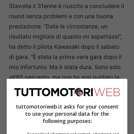
Stavolta il 31enne è riuscito a concludere il
round senza problemi e con una buona
prestazione. “Date le circostanze, un
risultato migliore di quanto mi aspettassi”,
ha detto il pilota Kawasaki dopo il sabato
di gara. “È stata la prima vera gara dopo il
mio infortunio. Ma è stata dura. Sono solo
all’85 percento, ma non ho mai guidato la
moto così bene prima d’ora. Non è
abbastanza per i risultati che voglio
tuttomotoriweb.it asks for your consent
davvero, ma non posso incolpare me
to use your personal data for the
stesso per niente quando si tratta di
following purposes:
guidare.”