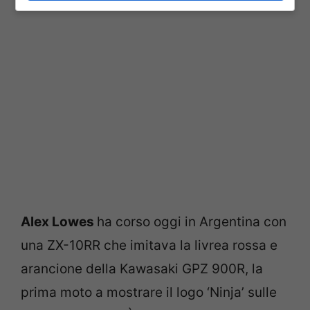
Alex Lowes
ha corso oggi in Argentina con
una ZX-10RR che imitava la livrea rossa e
arancione della Kawasaki GPZ 900R, la
prima moto a mostrare il logo ‘Ninja’ sulle