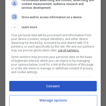
Personalised advertising and content, advertising and
content measurement, audience research and
services development
Una livrea speciale
Store and/or access information on a device
Purtroppo non è riuscito nell’intento di
Learn more
frenare la corsa iridata di Toprak
Your personal data will be processed and information from
your device (cookies, unique identifiers, and other device
Razgatlioglu ed essere di aiuto per il
data) may be stored by, accessed by and shared with 319
partners, or used specifically by this site. We and our partners
compagno di squadra
Jonathan Rea
.
may use precise geolocation data.
List of partners.
Some vendors may process your personal data on the basis
Peccato anche per il mancato podio dopo
of legitimate interest, which you can object to by managing
your options below. Look for a link at the bottom of this page
la bella sfida con Michael Rinaldi e Axel
or in the site menu to manage or withdraw consent in privacy
and cookie settings.
Bassani. “Ero un po’ più veloce di Bassani,
ma sorpassare non è stato comunque
Consent
facile perché ero sempre un po’ troppo
lontano nelle staccate. Ha guidato bene,
Manage options
molto bene, e ha fatto pochi errori”.