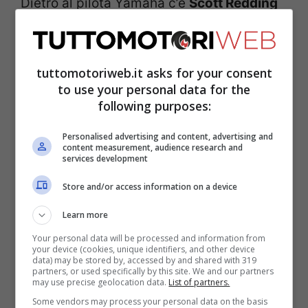
Dietro al pilota Yamaha c’è
Scott Redding
con la Ducati a 246 millesimi, seguito dalla
Kawasaki di
Alex Lowes
con 548 millesimi
tuttomotoriweb.it asks for your consent
di ritardo. Quarto crono per
Michael Ruben
to use your personal data for the
Rinaldi
(+0″561) con l’altra Panigale V4 R
following purposes:
del team Aruba Racing. Quinto
Jonathan
Personalised advertising and content, advertising and
Rea
(+0″629), che nella seconda sessione
content measurement, audience research and
services development
di prove libere è stato
protagonista di una
Store and/or access information on a device
caduta
.
Learn more
Buona sesta posizione per il rientrante
Your personal data will be processed and information from
your device (cookies, unique identifiers, and other device
Chaz Davies
, che precede il rookie
Axel
data) may be stored by, accessed by and shared with 319
partners, or used specifically by this site. We and our partners
Bassani
. Ci sono quattro Ducati nei primi
may use precise geolocation data.
List of partners.
sette posti della classifica a San Juan
Some vendors may process your personal data on the basis