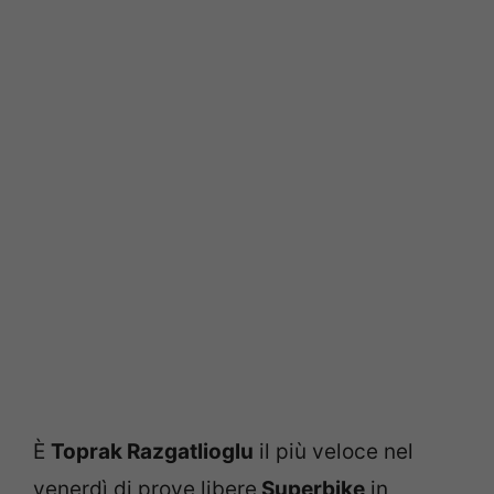
È
Toprak Razgatlioglu
il più veloce nel
venerdì di prove libere
Superbike
in