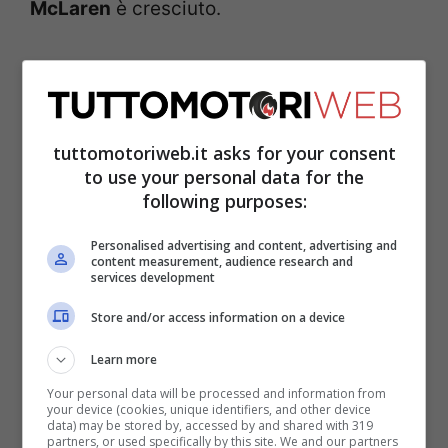
McLaren
è cresciuto.
Sainz appoggia il
comportamento del team
tuttomotoriweb.it asks for your consent
to use your personal data for the
following purposes:
Personalised advertising and content, advertising and
content measurement, audience research and
services development
Store and/or access information on a device
Learn more
Your personal data will be processed and information from
your device (cookies, unique identifiers, and other device
data) may be stored by, accessed by and shared with 319
Scattato dal fondo griglia all’Istanbul Park
partners, or used specifically by this site. We and our partners