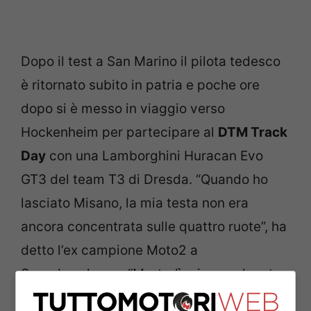
Dopo il test a San Marino il pilota tedesco
è ritornato subito in patria e poche ore
dopo si è messo in viaggio verso
Hockenheim per partecipare al
DTM Track
Day
con una Lamborghini Huracan Evo
GT3 del team T3 di Dresda. “Quando ho
lasciato Misano, la mia testa non era
ancora concentrata sulle quattro ruote”, ha
detto l’ex campione Moto2 a
Speedweek.com “Martedì mi sono dovuto
concentrare sul prototipo (MotoGP, ndr).