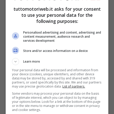
Ma sono felice di questa opportunità e
tuttomotoriweb.it asks for your consent
sono felice di poterla cogliere. Salgo in
to use your personal data for the
following purposes:
macchina e voglio godermi questa
giornata e basta!”.
Personalised advertising and content, advertising and
content measurement, audience research and
services development
Parentesi o inizio di una
Store and/or access information on a device
nuova avventura?
Learn more
Your personal data will be processed and information from
Non è ancora chiaro il suo impegno nella
your device (cookies, unique identifiers, and other device
data) may be stored by, accessed by and shared with 319
categoria, ma non è da escludere che
partners, or used specifically by this site. We and our partners
may use precise geolocation data.
List of partners.
possa essere l’inizio di una nuova
Some vendors may process your personal data on the basis
of legitimate interest, which you can object to by managing
avventura. “Se a un certo punto la
your options below. Look for a link at the bottom of this page
or in the site menu to manage or withdraw consent in privacy
partecipazione da ospite nel DTM dovesse
and cookie settings.