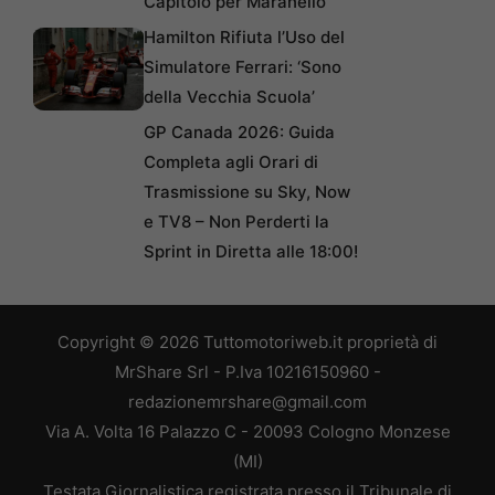
Capitolo per Maranello
Hamilton Rifiuta l’Uso del
Simulatore Ferrari: ‘Sono
della Vecchia Scuola’
GP Canada 2026: Guida
Completa agli Orari di
Trasmissione su Sky, Now
e TV8 – Non Perderti la
Sprint in Diretta alle 18:00!
Copyright © 2026 Tuttomotoriweb.it proprietà di
MrShare Srl - P.Iva 10216150960 -
redazionemrshare@gmail.com
Via A. Volta 16 Palazzo C - 20093 Cologno Monzese
(MI)
Testata Giornalistica registrata presso il Tribunale di