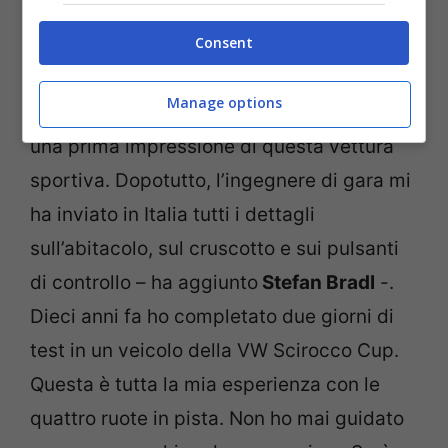
diventare rilevante, allora mi preparerò in
Consent
modo diverso per questa competizione”,
ha dichiarato il 31enne pilota di moto GP.
Manage options
“Ma ora si tratta solo di conoscere e avere
una prima impressione di questa vettura
sportiva. Dopotutto, l’ingegnere di gara mi
ha inviato in Italia tutti i dettagli
sull’abitacolo, sul cruscotto e sui pulsanti
di controllo – ha aggiunto
Stefan Bradl
-.
Dieci anni fa ho completato due giorni di
test in un veicolo della VW Scirocco Cup.
Questa è tutta la mia esperienza con le
quattro ruote in pista. Non ho mai guidato