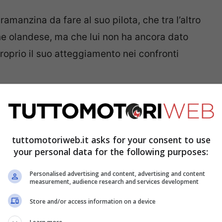
ramanzina da fare al suo pilota, che tra l’altro
ane olandese, ma che lui non ha ancora dato
oprio il suo atteggiamento nei confronti
oco”, ha dichiarato
Marko
ai microfoni
. “Noi proviamo a influenzare Max in questo
n
Hamilton
per evitare ulteriori incidenti. Ma
tuttomotoriweb.it asks for your consent to use
your personal data for the following purposes:
uindi quando poi vanno in pista si
Personalised advertising and content, advertising and content
measurement, audience research and services development
 amici mai
Store and/or access information on a device