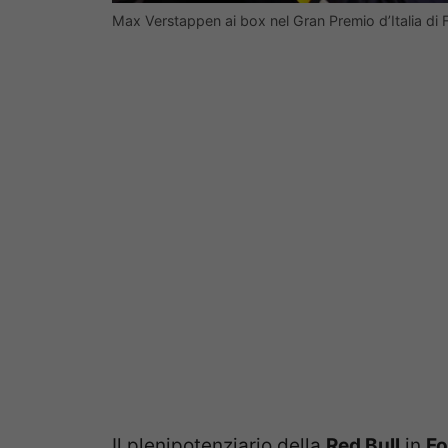
Max Verstappen ai box nel Gran Premio d’Italia d
Il plenipotenziario della
Red Bull
in
Fo