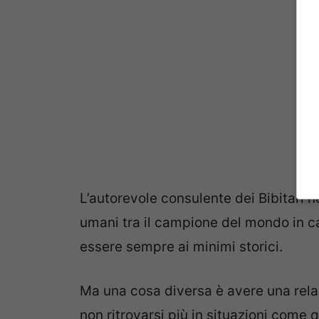
L’autorevole consulente dei Bibitari 
umani tra il campione del mondo in ca
essere sempre ai minimi storici.
Ma una cosa diversa è avere una rela
non ritrovarsi più in situazioni come q