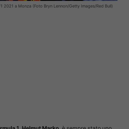
i F1 2021 a Monza (Foto Bryn Lennon/Getty Images/Red Bull)
rmula 1
,
Helmut Marko
, è sempre stato uno