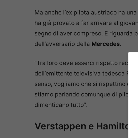
Ma anche l’ex pilota austriaco ha una 
ha già provato a far arrivare al giov
segno di aver compreso. E riguarda pr
dell’avversario della
Mercedes
.
“Tra loro deve esserci rispetto recipr
dell’emittente televisiva tedesca Rtl
senso, vogliamo che si rispettino co
stiamo parlando comunque di piloti, q
dimenticano tutto”.
Verstappen e Hamilton,