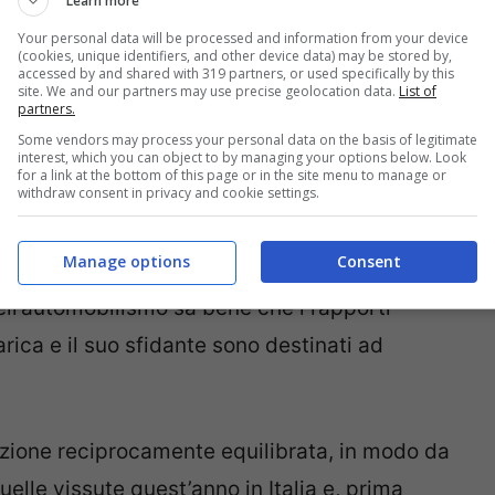
Learn more
Your personal data will be processed and information from your device
(cookies, unique identifiers, and other device data) may be stored by,
accessed by and shared with 319 partners, or used specifically by this
site. We and our partners may use precise geolocation data.
List of
partners.
Some vendors may process your personal data on the basis of legitimate
interest, which you can object to by managing your options below. Look
for a link at the bottom of this page or in the site menu to manage or
withdraw consent in privacy and cookie settings.
Manage options
Consent
nell’automobilismo sa bene che i rapporti
rica e il suo sfidante sono destinati ad
zione reciprocamente equilibrata, in modo da
uelle vissute quest’anno in Italia e, prima