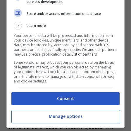
services development
prossimo anno una moto factory. “Siamo
Store and/or access information on a device
assolutamente entusiasti della decisione
Learn more
collettiva tra Yamaha e Petronas di
Your personal data will be processed and information from
accogliere Andrea Dovizioso da questa
your device (cookies, unique identifiers, and other device
data) may be stored by, accessed by and shared with 319
gara in poi fino alla fine dell’anno – ha
partners, or used specifically by this site. We and our partners
may use precise geolocation data.
List of partners.
detto
Razlan Razali
-. Chiaramente è un
Some vendors may process your personal data on the basis
pilota estremamente talentuoso e molto
of legitimate interest, which you can object to by managing
your options below. Look for a link at the bottom of this page
apprezzato, e siamo entusiasti di rivederlo
or in the site menu to manage or withdraw consent in privacy
and cookie settings.
nel paddock della MotoGP dopo il suo
anno sabbatico e indossando i nostri
Consent
colori. Siamo felici della formazione di Dovi
al fianco di Valentino e di avere due eroi
Manage options
nella corsa di casa a Misano questo fine