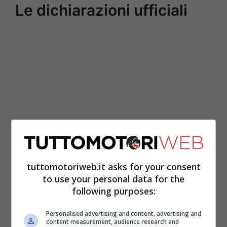
Le dichiarazioni ufficiali
tuttomotoriweb.it asks for your consent
Dovizioso si unirà alla squadra malese
to use your personal data for the
come compagno di squadra di Valentino
following purposes:
Rossi per il resto della stagione 2021. A
Personalised advertising and content, advertising and
sua disposizione una YZR-M1 del 2019, dal
content measurement, audience research and