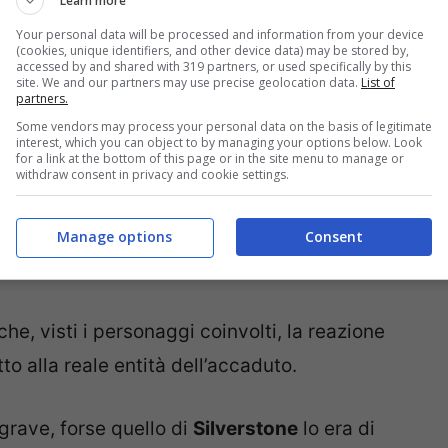
Learn more
Your personal data will be processed and information from your device
(cookies, unique identifiers, and other device data) may be stored by,
accessed by and shared with 319 partners, or used specifically by this
site. We and our partners may use precise geolocation data.
List of
l limite”, ha commentato ai microfoni del
partners.
Some vendors may process your personal data on the basis of legitimate
appena visto l’incidente: mi sembra che si
interest, which you can object to by managing your options below. Look
for a link at the bottom of this page or in the site menu to manage or
ta per via delle circostanze, della curva e di
withdraw consent in privacy and cookie settings.
n
sobbalza un po’, tocca la sua ruota contro
re. Ma l’incidente è avvenuto ad velocità molto
Manage options
Consent
n c’è stato pericolo”.
che, visti i personaggi coinvolti, la reazione
to alla reale entità dell’accaduto.
grave, forse quello di
Silverstone
lo era di