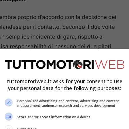
embra proprio d’accordo con la decisione dei
landese per il contatto. Secondo il due volte
n semplice incidente di gara, rispetto al
isa responsabilità di nessuno dei due piloti.
ncidente di gara
tuttomotoriweb.it asks for your consent to use
your personal data for the following purposes:
Personalised advertising and content, advertising and content
measurement, audience research and services development
Store and/or access information on a device