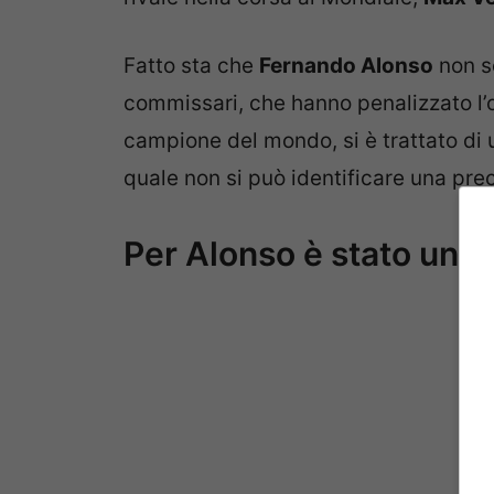
Fatto sta che
Fernando Alonso
non s
commissari, che hanno penalizzato l’o
campione del mondo, si è trattato di u
quale non si può identificare una prec
Per Alonso è stato un i