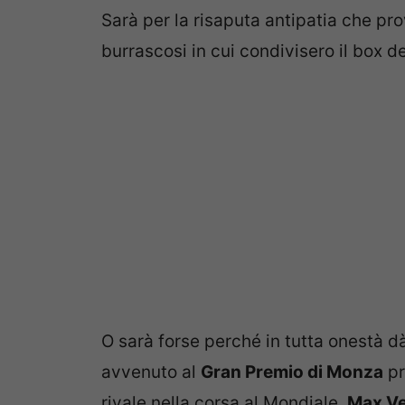
Sarà per la risaputa antipatia che pr
burrascosi in cui condivisero il box d
O sarà forse perché in tutta onestà dà
avvenuto al
Gran Premio di Monza
pr
rivale nella corsa al Mondiale,
Max V