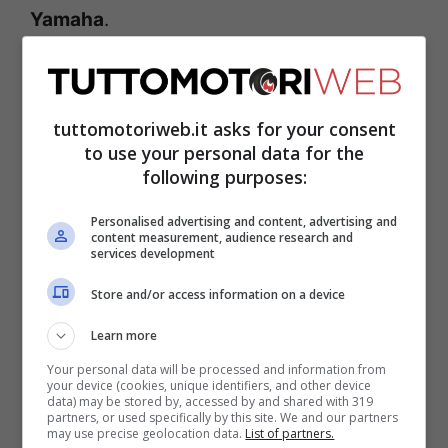
Yamaha
.
Top Gun, infatti, è un vecchio pallino della
squadra bolognese, che finalmente vede
tuttomotoriweb.it asks for your consent
l’opportunità di accaparrarselo. “Quando
to use your personal data for the
following purposes:
intervistai
Dall’Igna
mi disse che presero
Jorge Lorenzo
perché era il secondo più
Personalised advertising and content, advertising and
content measurement, audience research and
veloce”, spiega Pecino. “Quel
services development
ragionamento oggi può valere per
Store and/or access information on a device
Maverick Vinales
, che sarà pure un pilota
Learn more
con dei limiti, ma che attualmente è il terzo
Your personal data will be processed and information from
della classe, dopo
Marc Marquez
, che
your device (cookies, unique identifiers, and other device
data) may be stored by, accessed by and shared with 319
partners, or used specifically by this site. We and our partners
chiaramente non si muove dalla
Honda
, e
may use precise geolocation data.
List of partners.