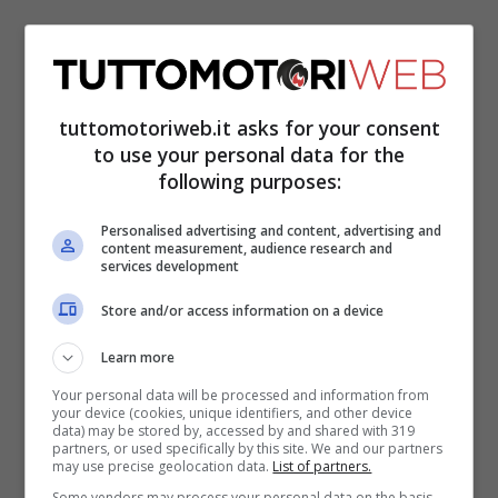
tuttomotoriweb.it asks for your consent
to use your personal data for the
following purposes:
Personalised advertising and content, advertising and
Il maiorchino si è aggiudicato il suo primo
content measurement, audience research and
services development
titolo in classe regina con una gara di
Store and/or access information on a device
anticipo, sul circuito di Valencia, ma non
Learn more
ha nessuna intenzione di fermarsi o
Your personal data will be processed and information from
accontentarsi. Aspetta il ritorno di
Marc
your device (cookies, unique identifiers, and other device
data) may be stored by, accessed by and shared with 319
Marquez
per mettersi in gioco e misurarsi
partners, or used specifically by this site. We and our partners
may use precise geolocation data.
List of partners.
con il più forte pilota di tutti i tempi. Ma
Some vendors may process your personal data on the basis