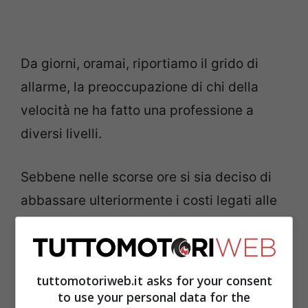
Da giorni, oramai, riportiamo il grido di
allarme, la preoccupazione di chi della
velocità ne ha fatto una professione a
diversi livelli.
Sebbene nelle scorse ore si sia deciso di
abbassare ulteriormente i costi legati alle
monoposto, il timore è che se non si
tornerà in pista a breve, l’intera serie
sparirà sommersa dai debiti. Non lo ha
tuttomotoriweb.it asks for your consent
nascosto
Franz Tost
, il quale ha esortato
to use your personal data for the