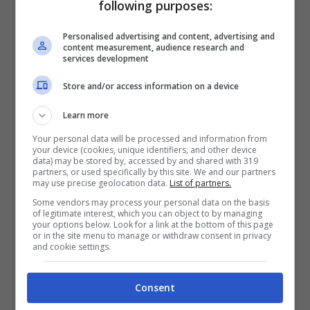
following purposes:
tutto il movimento a seguire una sola ed
univoca direzione.
Personalised advertising and content, advertising and
content measurement, audience research and
services development
Store and/or access information on a device
Learn more
Your personal data will be processed and information from
your device (cookies, unique identifiers, and other device
data) may be stored by, accessed by and shared with 319
partners, or used specifically by this site. We and our partners
may use precise geolocation data.
List of partners.
Some vendors may process your personal data on the basis
of legitimate interest, which you can object to by managing
your options below. Look for a link at the bottom of this page
or in the site menu to manage or withdraw consent in privacy
and cookie settings.
-> Per restare aggiornato sulle ultime
notizie di F1, MotoGP e Superbike
CLICCA
Consent
QUI