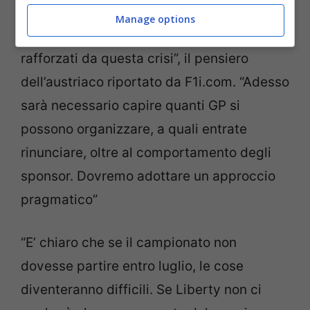
Manage options
“Se restiamo uniti potremmo uscirne
rafforzati da questa crisi”, il pensiero
dell’austriaco riportato da F1i.com. “Adesso
sarà necessario capire quanti GP si
possono organizzare, a quali entrate
rinunciare, oltre al comportamento degli
sponsor. Dovremo adottare un approccio
pragmatico”
“E’ chiaro che se il campionato non
dovesse partire entro luglio, le cose
diventeranno difficili. Se Liberty non ci