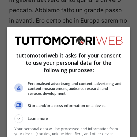
peccato. Abbiamo fatto un grande passo
in avanti. Ero certo che in Europa saremmo
stati molto forti. Ora, invece, siamo tutti
fermi: noi,
Aprilia
,
Suzuki
,
Honda
,
Ducati
e
Yamaha
. Il nostro reparto corse è chiuso e
tuttomotoriweb.it asks for your consent
vale per tutti”.
to use your personal data for the
following purposes:
-> Per restare aggiornato sulle ultime
Personalised advertising and content, advertising and
content measurement, audience research and
notizie di F1, MotoGP e Superbike
CLICCA
services development
QUI
Store and/or access information on a device
Learn more
Pol Espargaro spiega i
Your personal data will be processed and information from
your device (cookies, unique identifiers, and other device
problemi che avranno i