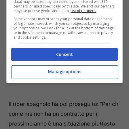
data) may be stored by, accessed by and shared with 319
partners, or used specifically by this site. We and our partners
fratelli Marquez
may use precise geolocation data.
List of partners.
Some vendors may process your personal data on the basis
of legitimate interest, which you can object to by managing
your options below. Look for a link at the bottom of this page
or in the site menu to manage or withdraw consent in privacy
and cookie settings.
Consent
Manage options
Il rider spagnolo ha poi proseguito: “Per chi
come me non ha un contratto per il
prossimo anno è una situazione piuttosto