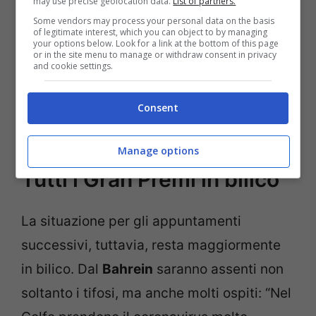
may use precise geolocation data.
List of partners.
anche il personale è sull’aereo”, ha
Some vendors may process your personal data on the basis
of legitimate interest, which you can object to by managing
confermato Westacott.
your options below. Look for a link at the bottom of this page
or in the site menu to manage or withdraw consent in privacy
and cookie settings.
Leggi anche —>
Polemiche da
Coronavirus. La F1 continua, ma monta la
Consent
protesta
Manage options
Tutti i Gran Premi in bilico
La situazione per gli appuntamenti
successivi, tuttavia, resta maggiormente
in bilico. Dal
Bahrein
saranno assenti non
soltanto i tifosi, ma anche molti ospiti: “Nel