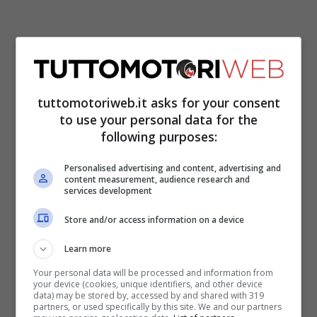
tuttomotoriweb.it asks for your consent
to use your personal data for the
following purposes:
Personalised advertising and content, advertising and
content measurement, audience research and
Nemmeno l’isolamento delle zone rosse in
services development
Italia
, che avrebbero potuto creare
Store and/or access information on a device
problemi a
Ferrari
e a
Pirelli
, ha impedito ai
Learn more
membri del circus di presentarsi nel
Your personal data will be processed and information from
paddock: “Le vetture sono in arrivo in
your device (cookies, unique identifiers, and other device
data) may be stored by, accessed by and shared with 319
questi minuti, e questo è molto positivo, e
partners, or used specifically by this site. We and our partners