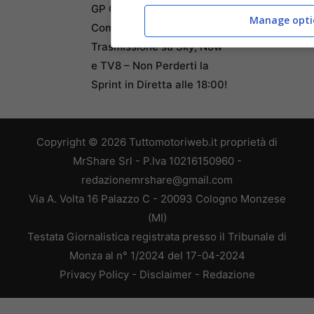
GP Canada 2026: Guida
Manage opti
Completa agli Orari di
Trasmissione su Sky, Now
e TV8 – Non Perderti la
Sprint in Diretta alle 18:00!
Copyright © 2026 Tuttomotoriweb.it proprietà di
MrShare Srl - P.Iva 10216150960 -
redazionemrshare@gmail.com
Via A. Volta 16 Palazzo C - 20093 Cologno Monzese
(MI)
Testata Giornalistica registrata presso il Tribunale di
Monza al n° 1/2024 del 17-04-2024
Privacy Policy
-
Disclaimer
-
Redazione