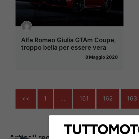
Alfa Romeo Giulia GTAm Coupe,
troppo bella per essere vera
8 Maggio 2020
<<
1
…
161
162
163
Articoli recenti