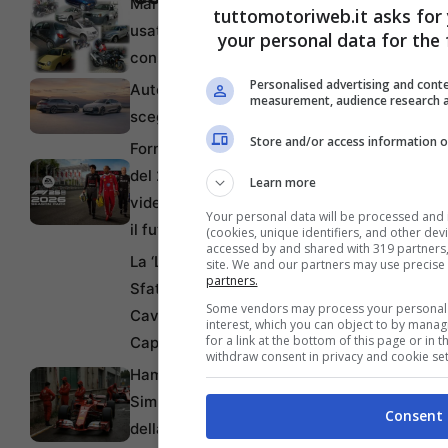
Manutenzione dell’auto
tuttomotoriweb.it asks for
usata a lungo termine: i
your personal data for the 
consigli degli esperti
Personalised advertising and conte
Auto elettriche: perché
measurement, audience research a
scegliere Audi
Store and/or access information o
Formula 1, la rivoluzione
del 2026 arriva anche nei
Learn more
videogiochi: F1 25 anticipa
Your personal data will be processed and 
il futuro della categoria
(cookies, unique identifiers, and other dev
accessed by and shared with 319 partners, 
La ‘Luce’ Riuscirà a
site. We and our partners may use precise
partners.
Sfatare il Mito del
Some vendors may process your personal d
Cavallino? Un Nuovo
interest, which you can object to by mana
for a link at the bottom of this page or in
Capitolo per Maranello
withdraw consent in privacy and cookie set
Hamilton Rifiuta l’Uso del
Simulatore Ferrari: ‘Sono
Consent
della Vecchia Scuola’