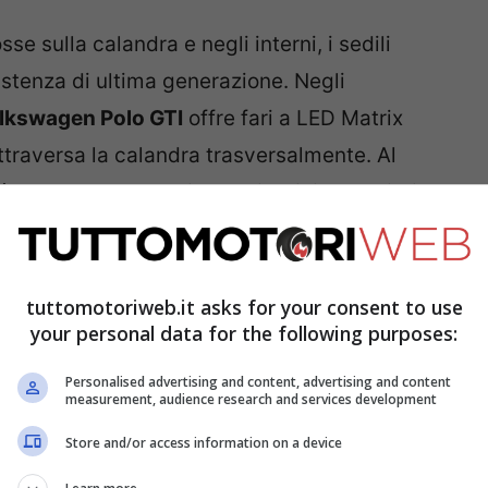
sse sulla calandra e negli interni, i sedili
istenza di ultima generazione. Negli
lkswagen Polo GTI
offre fari a LED Matrix
ttraversa la calandra trasversalmente. Al
è rappresentata dai gruppi ottici posteriori a
i integrati nei gruppi ottici. L’assetto risulta
 sicurezza, dinamismo e comfort. La trazione
io elettronico XDS che evita slittamenti ad
tuttomotoriweb.it asks for your consent to use
your personal data for the following purposes:
Personalised advertising and content, advertising and content
measurement, audience research and services development
Store and/or access information on a device
lla fine del 2021 ad un
prezzo di listino di