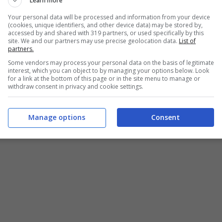
Learn more
rdio sul mercato, Volkswagen offre nelle
Your personal data will be processed and information from your device
(cookies, unique identifiers, and other device data) may be stored by,
ersioni benzina e gas metano in occasione
accessed by and shared with 319 partners, or used specifically by this
site. We and our partners may use precise geolocation data.
List of
rezzi della
Nuova Polo
partono da 18.700
partners.
amite formula finanziaria Progetto Valore
Some vendors may process your personal data on the basis of legitimate
interest, which you can object to by managing your options below. Look
for a link at the bottom of this page or in the site menu to manage or
s vincolato alla rottamazione di 1.500 Euro,
withdraw consent in privacy and cookie settings.
da 129 Euro al mese con anticipo di 2.050
Manage options
Consent