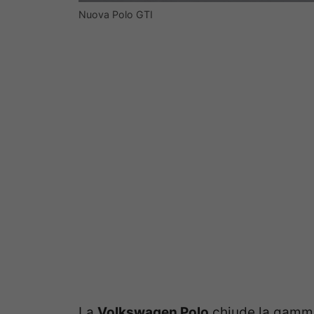
Nuova Polo GTI
La
Volkswagen Polo
chiude la gamma 