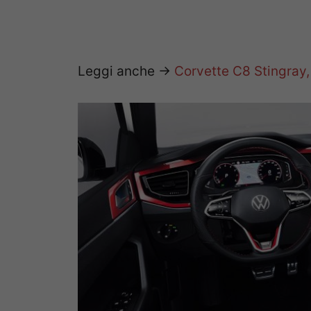
Leggi anche ->
Corvette C8 Stingray, 