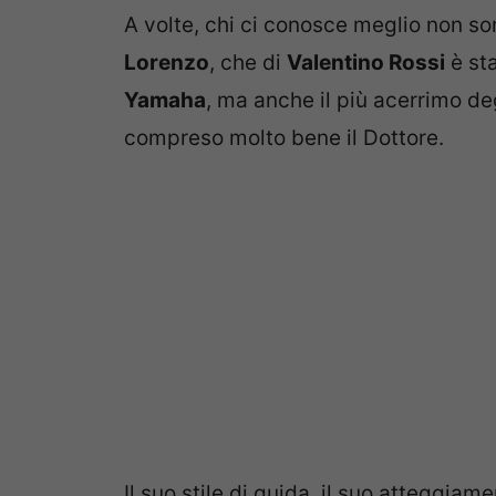
A volte, chi ci conosce meglio non son
Lorenzo
, che di
Valentino Rossi
è st
Yamaha
, ma anche il più acerrimo de
compreso molto bene il Dottore.
Il suo stile di guida, il suo atteggiam