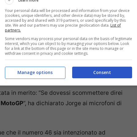
Learn more
Your personal data will be processed and information from your device
(cookies, unique identifiers, and other device data) may be stored by,
accessed by and shared with 319 partners, or used specifically by this
site. We and our partners may use precise geolocation data.
List of
partners.
Some vendors may process your personal data on the basis of legitimate
interest, which you can object to by managing your options below. Look
for a link at the bottom of this page or in the site menu to manage or
withdraw consent in privacy and cookie settings.
Manage options
Consent
ali sono le intenzioni del suo ex rivale. O,
ata in merito: “Se dovessi scommettere direi
n
MotoGP
“, ha dichiarato Jorge ai microfoni di
e che il numero 46 sia intenzionato ad