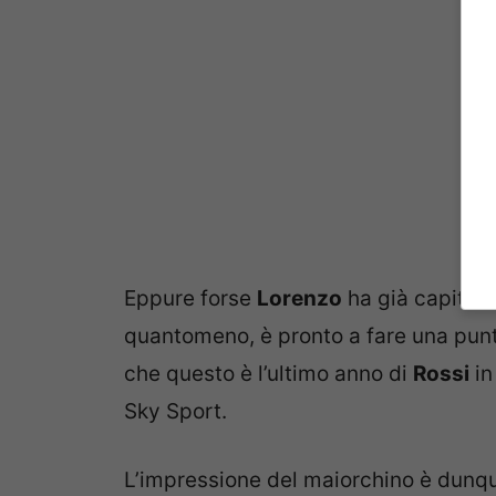
Eppure forse
Lorenzo
ha già capito qu
quantomeno, è pronto a fare una punt
che questo è l’ultimo anno di
Rossi
i
Sky Sport.
L’impressione del maiorchino è dunqu