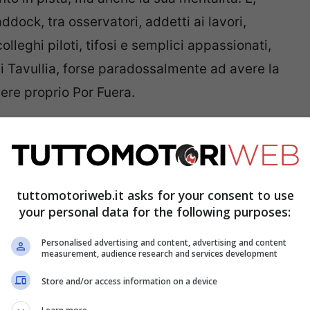
addock, tra osservatori, addetti ai lavori,
 colleghi piloti, tifosi e semplici appassionati,
di Tavullia, forse paradossalmente ad avere la
ere proprio Por Fuera.
 che cosa farà
Valentino Rossi
nella prossima
ntinuerà a correre? Nessuno sembra ancora
emmeno il diretto interessato, che si è preso
tuttomotoriweb.it asks for your consent to use
 decidere, prima di fare l’annuncio ufficiale
your personal data for the following purposes:
opo le ferie, in agosto.
Personalised advertising and content, advertising and content
measurement, audience research and services development
ino Rossi si ritirerà
Store and/or access information on a device