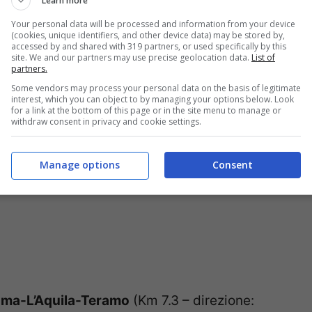
Learn more
Your personal data will be processed and information from your device
(cookies, unique identifiers, and other device data) may be stored by,
accessed by and shared with 319 partners, or used specifically by this
 299.3 – direzione: Milano) c
oda di 2 km tra
site. We and our partners may use precise geolocation data.
List of
partners.
per lavori in corso.
Some vendors may process your personal data on the basis of legitimate
interest, which you can object to by managing your options below. Look
for a link at the bottom of this page or in the site menu to manage or
withdraw consent in privacy and cookie settings.
Manage options
Consent
ma-L’Aquila-Teramo
(Km 7.3 – direzione: