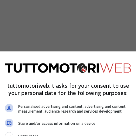
e-Genova
(Km 132.2 – direzione: Genova) c
oda
rno e Genova Ovest per incidente.
tuttomotoriweb.it asks for your consent to use
your personal data for the following purposes:
 particolare sulla
A1 Milano-Bologna
tra
Personalised advertising and content, advertising and content
lanare Piacenza con visibilità 140 metri.
measurement, audience research and services development
o A22/A4 Torino-Trieste e Reggiolo Rolo con
Store and/or access information on a device
-Padova
tra Ferrara sud e Rovigo con