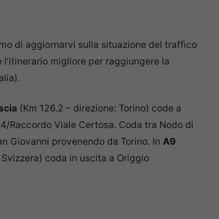
mo di aggiornarvi sulla situazione del traffico
 l’itinerario migliore per raggiungere la
lia).
scia
(Km 126.2 – direzione: Torino) c
ode a
 A4/Raccordo Viale Certosa. Coda tra Nodo di
an Giovanni provenendo da Torino. In
A9
 Svizzera) c
oda in uscita a Origgio