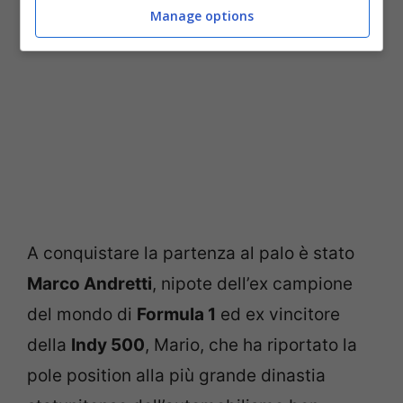
Manage options
A conquistare la partenza al palo è stato
Marco Andretti
, nipote dell’ex campione
del mondo di
Formula 1
ed ex vincitore
della
Indy 500
, Mario, che ha riportato la
pole position alla più grande dinastia