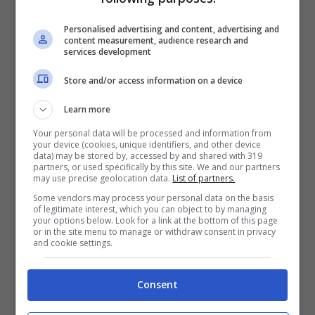
Personalised advertising and content, advertising and
content measurement, audience research and
Nando sembra infatti fiducioso di poter
services development
recuperare durante la corsa: “Visto che
Store and/or access information on a device
siamo nelle retrovie, ci serve una
Learn more
monoposto che sia veloce nel traffico.
Your personal data will be processed and information from
Penso che andremo più forte sul passo
your device (cookies, unique identifiers, and other device
data) may be stored by, accessed by and shared with 319
gara che in qualifica. Abbiamo fiducia:
partners, or used specifically by this site. We and our partners
may use precise geolocation data.
List of partners.
l’ideale sarebbe partire là davanti, ma
Some vendors may process your personal data on the basis
vediamo comunque come andrà”.
of legitimate interest, which you can object to by managing
your options below. Look for a link at the bottom of this page
or in the site menu to manage or withdraw consent in privacy
and cookie settings.
La pole della 500 Miglia va
a Marco Andretti
Consent