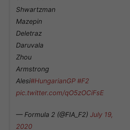
Shwartzman
Mazepin
Deletraz
Daruvala
Zhou
Armstrong
Alesi
#HungarianGP
#F2
pic.twitter.com/qO5zOCiFsE
— Formula 2 (@FIA_F2)
July 19,
2020