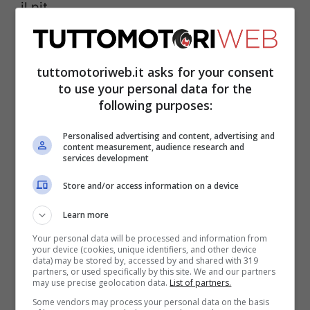
il pit.
Doppio podio per
tuttomotoriweb.it asks for your consent
Schumacher
to use your personal data for the
following purposes:
Personalised advertising and content, advertising and
content measurement, audience research and
services development
Store and/or access information on a device
Learn more
Your personal data will be processed and information from
your device (cookies, unique identifiers, and other device
data) may be stored by, accessed by and shared with 319
partners, or used specifically by this site. We and our partners
may use precise geolocation data.
List of partners.
Some vendors may process your personal data on the basis
Nonostante ciò, i due talenti della
FDA
,