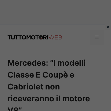
Vai
al
Menu
contenuto
Mercedes: “I modelli
Classe E Coupè e
Cabriolet non
riceveranno il motore
V8”