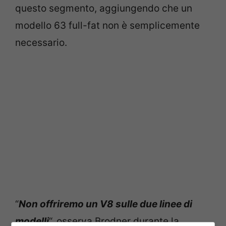
questo segmento, aggiungendo che un
modello 63 full-fat non è semplicemente
necessario.
“
Non offriremo un V8 sulle due linee di
modelli
“, osserva Brodner durante la