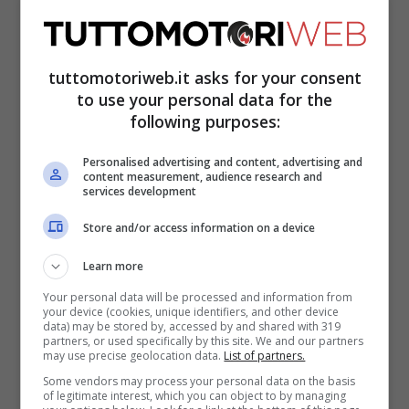
videoconferenza.
“Per la berlina di classe E
e la station wagon abbiamo un V8, ma non
tuttomotoriweb.it asks for your consent
per la coupé e la cabriolet”.
to use your personal data for the
following purposes:
Il lato positivo è il pacchetto
Dynamic Plus
Personalised advertising and content, advertising and
di AMG, che per la prima volta è approdato
content measurement, audience research and
services development
a un’auto a sei cilindri. Questo pacchetto
Store and/or access information on a device
porta il programma di
guida RACE
con
Drift Mode
, un volante sportivo AMG e
Learn more
pinze dei freni rosse.
Your personal data will be processed and information from
your device (cookies, unique identifiers, and other device
data) may be stored by, accessed by and shared with 319
partners, or used specifically by this site. We and our partners
Inoltre, non sono disponibili per i modelli
may use precise geolocation data.
List of partners.
Some vendors may process your personal data on the basis
Coupé e Cabrio, ma quest’ultimi
of legitimate interest, which you can object to by managing