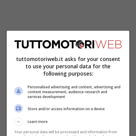
Non è la prima volta che vediamo la Supra
tuttomotoriweb.it asks for your consent
superare il limitatore di velocità in una
to use your personal data for the
corsa a velocità massima.
Più di un anno
following purposes:
fa, abbiamo visto un test simile che ha
Personalised advertising and content, advertising and
prodotto gli stessi numeri sul
content measurement, audience research and
services development
contachilometri fermatosi a 263 km/h.
Store and/or access information on a device
Da notare, entrambi sono ancora la Supra
Learn more
lanciata inizialmente con soli
335 cavalli
e
Your personal data will be processed and information from