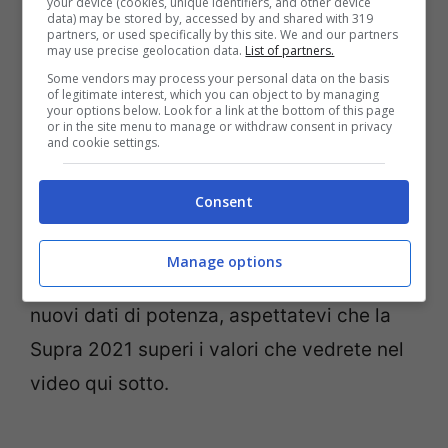
your device (cookies, unique identifiers, and other device
499 Newton-metri
di coppia.
data) may be stored by, accessed by and shared with 319
partners, or used specifically by this site. We and our partners
may use precise geolocation data.
List of partners.
Una nuova Toyota Supra (A91) con l’anno
Some vendors may process your personal data on the basis
of legitimate interest, which you can object to by managing
di costruzione 2021 è già in lavorazione, e
your options below. Look for a link at the bottom of this page
or in the site menu to manage or withdraw consent in privacy
arriverà nei concessionari entro la fine di
and cookie settings.
giugno o luglio. Questo modello aggiornato
Consent
ottiene un significativo incremento delle
prestazioni, saltando a
382 CV
con la
Manage options
stessa quantità di coppia. Con questi
nuovi dati di potenza, aspettatevi che la
Supra 2021 superi i valori che vedrete nel
video qui sotto.