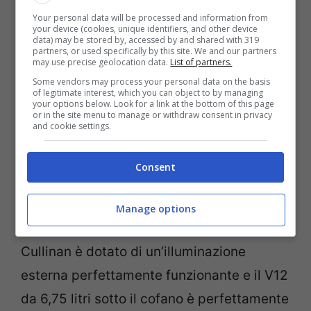
parlando di Rolls Royce d’altronde.
Your personal data will be processed and information from
your device (cookies, unique identifiers, and other device
data) may be stored by, accessed by and shared with 319
partners, or used specifically by this site. We and our partners
Anche l’interno è splendido come
may use precise geolocation data.
List of partners.
Some vendors may process your personal data on the basis
l’esterno, con poggiatesta ricamati e
of legitimate interest, which you can object to by managing
your options below. Look for a link at the bottom of this page
finiture in legno.
Le pedane illuminate
or in the site menu to manage or withdraw consent in privacy
and cookie settings.
salutano chiunque guardi all’interno,
mostrando dettagli squisiti come le
Consent
tubature dei sedili e le cuciture che si
adattano perfettamente al Cullinan di un
Manage options
cliente. Come ogni modello di fascia alta, il
Cullinan è dotato di un’illuminazione
esterna perfettamente funzionante e il V12
da 6,75 litri sotto il cofano è perfettamente