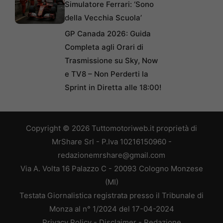
Simulatore Ferrari: ‘Sono
della Vecchia Scuola’
GP Canada 2026: Guida
Completa agli Orari di
Trasmissione su Sky, Now
e TV8 – Non Perderti la
Sprint in Diretta alle 18:00!
Copyright © 2026 Tuttomotoriweb.it proprietà di
MrShare Srl - P.Iva 10216150960 -
redazionemrshare@gmail.com
Via A. Volta 16 Palazzo C - 20093 Cologno Monzese
(MI)
Testata Giornalistica registrata presso il Tribunale di
Monza al n° 1/2024 del 17-04-2024
Privacy Policy
-
Disclaimer
-
Redazione