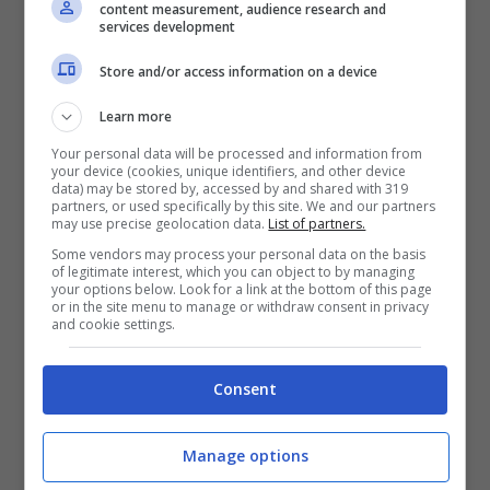
content measurement, audience research and
services development
Futuro incerto per il pilota
Store and/or access information on a device
di Granollers
Learn more
Your personal data will be processed and information from
your device (cookies, unique identifiers, and other device
data) may be stored by, accessed by and shared with 319
partners, or used specifically by this site. We and our partners
may use precise geolocation data.
List of partners.
Some vendors may process your personal data on the basis
of legitimate interest, which you can object to by managing
your options below. Look for a link at the bottom of this page
or in the site menu to manage or withdraw consent in privacy
and cookie settings.
Consent
Manage options
La stagione 2020 dovrebbe prendere il via