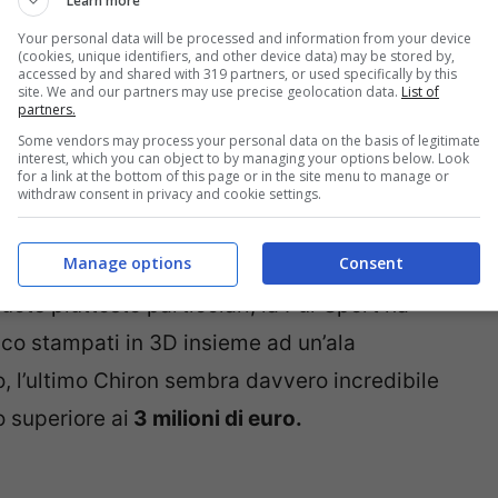
Learn more
Pilot Sport Cup 2R
sviluppati appositamente
Your personal data will be processed and information from your device
restazioni della vettura in pista fornendo più
(cookies, unique identifiers, and other device data) may be stored by,
accessed by and shared with 319 partners, or used specifically by this
site. We and our partners may use precise geolocation data.
List of
ere quanti porteranno effettivamente la
partners.
Some vendors may process your personal data on the basis of legitimate
interest, which you can object to by managing your options below. Look
for a link at the bottom of this page or in the site menu to manage or
withdraw consent in privacy and cookie settings.
Manage options
Consent
ruote piuttosto particolari, la Pur Sport ha
rico stampati in 3D insieme ad un’ala
, l’ultimo Chiron sembra davvero incredibile
 superiore ai
3 milioni di euro.