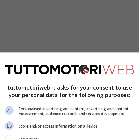
tuttomotoriweb.it asks for your consent to use
elle in circolazione, il set in magnesio è
your personal data for the following purposes:
 Bugatti dice che sono quattro chilogrammi più
Personalised advertising and content, advertising and content
measurement, audience research and services development
opzionalmente dotate di
alette aerodinamiche
lusso d’aria e migliorare il raffreddamento.
Store and/or access information on a device