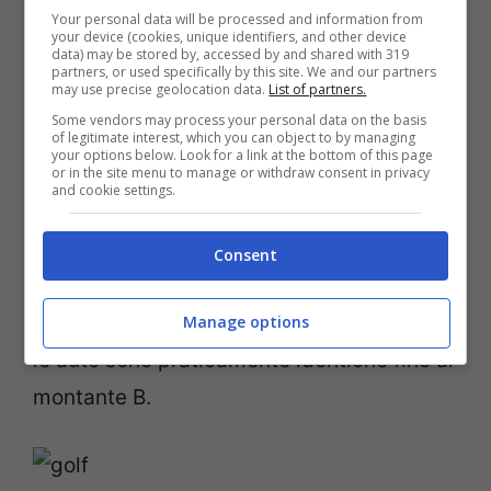
Your personal data will be processed and information from
prototipo, perché sappiamo tutti come
your device (cookies, unique identifiers, and other device
data) may be stored by, accessed by and shared with 319
sarà la Golf Variant.
L’auto più venduta
partners, or used specifically by this site. We and our partners
may use precise geolocation data.
List of partners.
dell’azienda non ha mai corso rischi di
Some vendors may process your personal data on the basis
progettazione
, e questo è particolarmente
of legitimate interest, which you can object to by managing
your options below. Look for a link at the bottom of this page
vero quando si passa da una due volumi a
or in the site menu to manage or withdraw consent in privacy
and cookie settings.
una station wagon. L’imminente
derivazione a misura di famiglia è stata
Consent
avvistata proprio dietro il nuovo
portellone, e si può facilmente vedere che
Manage options
le auto sono praticamente identiche fino al
montante B.