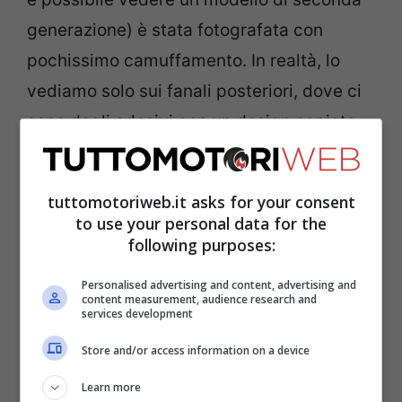
generazione) è stata fotografata con
pochissimo camuffamento. In realtà, lo
vediamo solo sui fanali posteriori, dove ci
sono degli adesivi con un design copiato
dalla Golf wagon della generazione
precedente. Ci potrebbe essere del nastro
tuttomotoriweb.it asks for your consent
bianco ingannevole sul portellone
to use your personal data for the
posteriore e del camo nero vicino ai
following purposes:
montanti D, ma quelle zone non possono
Personalised advertising and content, advertising and
content measurement, audience research and
nascondere nulla di importante.
services development
Store and/or access information on a device
Non che la Volkswagen avesse
Learn more
effettivamente bisogno di camuffare il