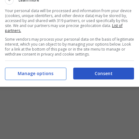
Learn more
Your personal data will be processed and information from your device
(cookies, unique identifiers, and other device data) may be stored by,
accessed by and shared with 319 partners, or used specifically by this
siglio dei suoi medici, non si è però
site. We and our partners may use precise geolocation data.
List of
partners.
i non aver manifestato alcun sintomo di
Some vendors may process your personal data on the basis of legitimate
interest, which you can object to by managing your options below. Look
for a link at the bottom of this page or in the site menu to manage or
withdraw consent in privacy and cookie settings.
Manage options
Consent