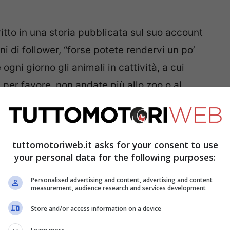
ritto in una storia pubblicata sul suo account
i di follower, “forse potete rendervi un po’
gni giorno gli animali in cattività, a cui
o, per favore, non andate più allo zoo o al
 soldi vanno a finanziare”.
rantena stretta
tuttomotoriweb.it asks for your consent to use
your personal data for the following purposes:
ha pubblicato l’immagine di un panda
Personalised advertising and content, advertising and content
-caraibico ha recentemente osservato un
measurement, audience research and services development
stretta di 14 giorni per essere entrato in
Store and/or access information on a device
a, recentemente risultato positivo al