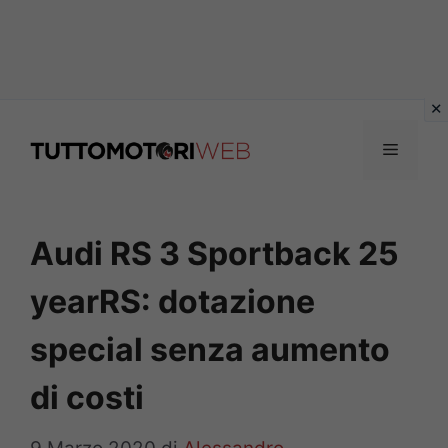
Vai
al
Menu
contenuto
Audi RS 3 Sportback 25
yearRS: dotazione
special senza aumento
di costi