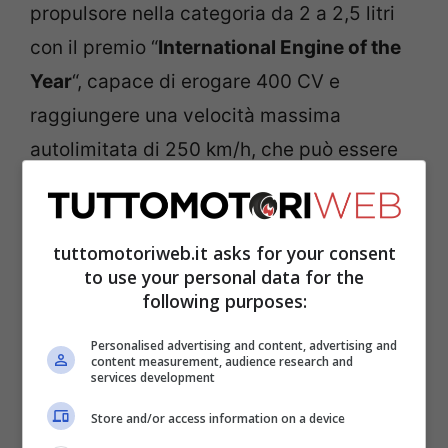
propulsore nella categoria da 2 a 2,5 litri
con il premio “
International Engine of the
Year
“, capace di erogare 400 CV e
raggiungere una velocità massima
autolimitata di 250 km/h, che può essere
aumentata a 280 km/h su richiesta del
cliente.
tuttomotoriweb.it asks for your consent
to use your personal data for the
Leggi anche ->
Audi A3 Sportback 2021,
following purposes:
esterno ridisegnato e interni
completamente nuovi
Personalised advertising and content, advertising and
content measurement, audience research and
services development
La dotazione di serie del
Store and/or access information on a device