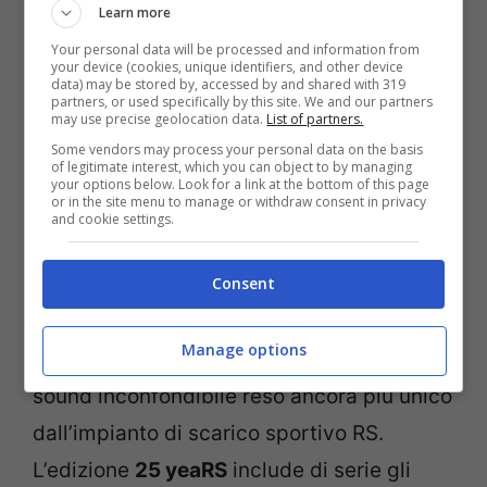
modello celebrativo
Learn more
Your personal data will be processed and information from
your device (cookies, unique identifiers, and other device
data) may be stored by, accessed by and shared with 319
partners, or used specifically by this site. We and our partners
may use precise geolocation data.
List of partners.
Some vendors may process your personal data on the basis
of legitimate interest, which you can object to by managing
your options below. Look for a link at the bottom of this page
or in the site menu to manage or withdraw consent in privacy
and cookie settings.
Consent
Manage options
La Audi RS 3 Sportback è dotata di un
sound inconfondibile reso ancora più unico
dall’impianto di scarico sportivo RS.
L’edizione
25 yeaRS
include di serie gli