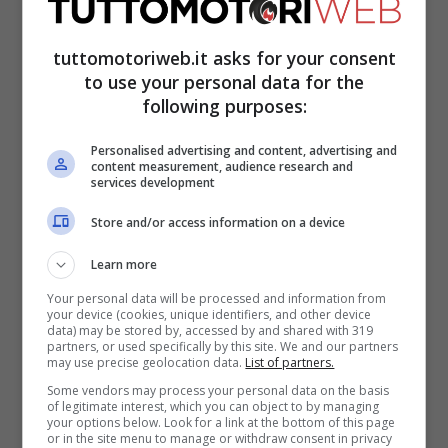
tuttomotoriweb.it asks for your consent
to use your personal data for the
following purposes:
Personalised advertising and content, advertising and
content measurement, audience research and
services development
Store and/or access information on a device
-> Per restare aggiornato sulle ultime
Learn more
notizie di F1, MotoGP e Superbike
CLICCA
Your personal data will be processed and information from
your device (cookies, unique identifiers, and other device
data) may be stored by, accessed by and shared with 319
QUI
partners, or used specifically by this site. We and our partners
may use precise geolocation data.
List of partners.
Some vendors may process your personal data on the basis
Si legge : “Ulteriori azioni d’indagine non
of legitimate interest, which you can object to by managing
your options below. Look for a link at the bottom of this page
avrebbero necessariamente portato ad
or in the site menu to manage or withdraw consent in privacy