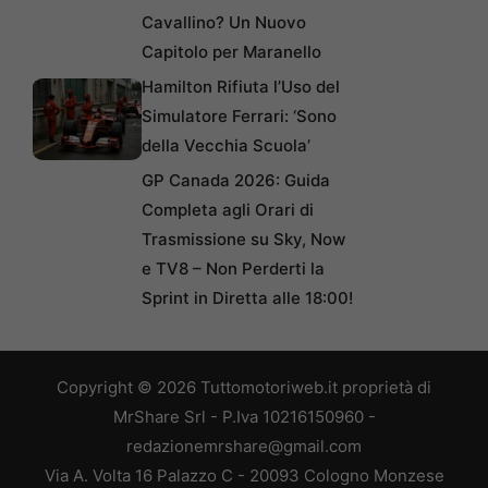
Cavallino? Un Nuovo
Capitolo per Maranello
Hamilton Rifiuta l’Uso del
Simulatore Ferrari: ‘Sono
della Vecchia Scuola’
GP Canada 2026: Guida
Completa agli Orari di
Trasmissione su Sky, Now
e TV8 – Non Perderti la
Sprint in Diretta alle 18:00!
Copyright © 2026 Tuttomotoriweb.it proprietà di
MrShare Srl - P.Iva 10216150960 -
redazionemrshare@gmail.com
Via A. Volta 16 Palazzo C - 20093 Cologno Monzese