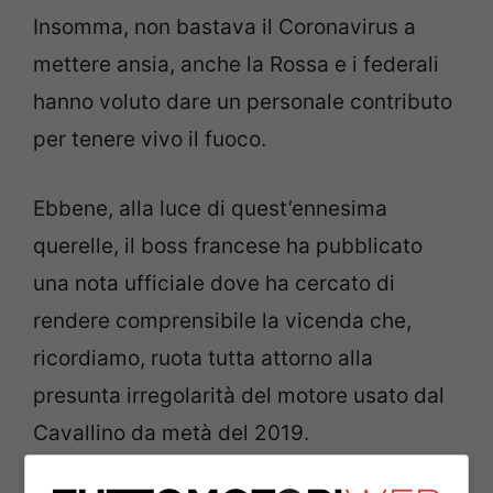
Insomma, non bastava il Coronavirus a
mettere ansia, anche la Rossa e i federali
hanno voluto dare un personale contributo
per tenere vivo il fuoco.
Ebbene, alla luce di quest’ennesima
querelle, il boss francese ha pubblicato
una nota ufficiale dove ha cercato di
rendere comprensibile la vicenda che,
ricordiamo, ruota tutta attorno alla
presunta irregolarità del motore usato dal
Cavallino da metà del 2019.