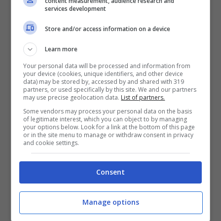
content measurement, audience research and
services development
influito sul campionato
Store and/or access information on a device
della Ferrari”
Learn more
Your personal data will be processed and information from
your device (cookies, unique identifiers, and other device
data) may be stored by, accessed by and shared with 319
partners, or used specifically by this site. We and our partners
may use precise geolocation data.
List of partners.
Some vendors may process your personal data on the basis
of legitimate interest, which you can object to by managing
your options below. Look for a link at the bottom of this page
or in the site menu to manage or withdraw consent in privacy
and cookie settings.
Consent
Albers
ha poi proseguito: “
Vettel
è veloce,
Manage options
ma si irrita facilmente quando ha qualcuno