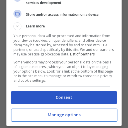
services development
minimalisti come quelli che vediamo qui,
Store and/or access information on a device
ma mantenere la i4 concentrata sul
guidatore fa parte del piano di BMW. Si
Learn more
suppone che l’ampio display curvo sia
Your personal data will be processed and information from
your device (cookies, unique identifiers, and other device
un’anteprima dei futuri display del marchio
data) may be stored by, accessed by and shared with 319
partners, or used specifically by this site. We and our partners
per la
may use precise geolocation data.
iNext
così come per la i4.
List of partners.
Some vendors may process your personal data on the basis
of legitimate interest, which you can object to by managing
your options below. Look for a link at the bottom of this page
BMW incorpora tre diverse modalità nel
or in the site menu to manage or withdraw consent in privacy
and cookie settings.
suo elegante display che la casa
automobilistica chiama “
Experience
Consent
Modes
“. Anche se stiamo parlando di un
concept vehicle, BMW dice che questa
Manage options
configurazione prevede l’anteprima del