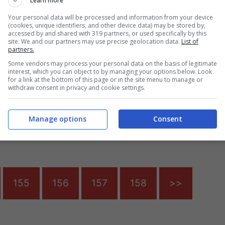
Learn more
Your personal data will be processed and information from your device
(cookies, unique identifiers, and other device data) may be stored by,
accessed by and shared with 319 partners, or used specifically by this
 AP-0
Coronavirus,
site. We and our partners may use precise geolocation data.
List of
partners.
pt, il
Volkswagen
to della
Some vendors may process your personal data on the basis of legitimate
pronta a chiudere.
interest, which you can object to by managing your options below. Look
car elettrica
I numeri del
for a link at the bottom of this page or in the site menu to manage or
zionaria –
withdraw consent in privacy and cookie settings.
successo 2019
O
17 Marzo 2020
17 Marzo 2020
Manage options
Consent
155
156
157
158
>>