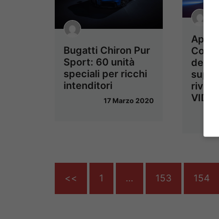
Apex
Bugatti Chiron Pur
Conce
Sport: 60 unità
debut
speciali per ricchi
super
intenditori
rivolu
VIDE
17 Marzo 2020
<<
1
…
153
154