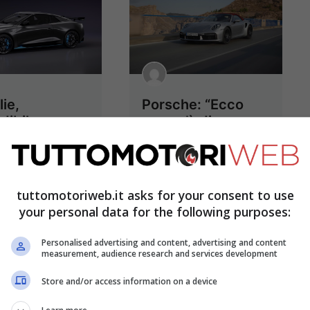
ie,
Porsche: “Ecco
edibile
cosa c’è di
car nata dal
speciale nella
 di Roland
nuova Carrera 911
ert
Turbo S” – VIDEO
19 Marzo 2020
19 Marzo 2020
tuttomotoriweb.it asks for your consent to use
your personal data for the following purposes:
Personalised advertising and content, advertising and content
measurement, audience research and services development
Store and/or access information on a device