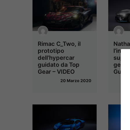
Rimac C_Two, il
Nathal
prototipo
l’incr
dell’hypercar
super
guidato da Top
genio
Gear – VIDEO
Gump
20 Marzo 2020