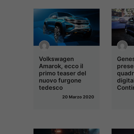
Volkswagen
Genes
Amarok, ecco il
prese
primo teaser del
quadr
nuovo furgone
digita
tedesco
Conti
20 Marzo 2020