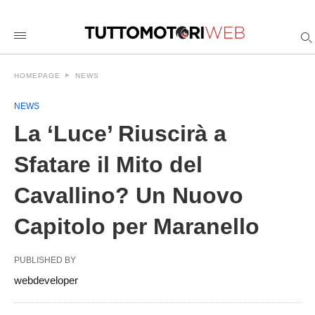
La+%26%238216%3BLuce%26%238217%3B+Riuscir%C3%A0+a+S
tuttomotoriweb
/2026/05/27/la-
luce-
riuscira-
a-
HOMEPAGE
NEWS
sfatare-
il-
mito-
NEWS
del-
cavallino-
La ‘Luce’ Riuscirà a
un-
nuovo-
Sfatare il Mito del
capitolo-
per-
maranello/amp/
Cavallino? Un Nuovo
Capitolo per Maranello
PUBLISHED BY
webdeveloper