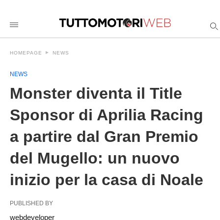
Monster+diventa+il+Title+Sponsor+di+Aprilia+Racing+a+par
tuttomotoriweb
/2026/05/22/monster-
diventa-
il-
title-
HOMEPAGE
NEWS
sponsor-
di-
aprilia-
NEWS
racing-
a-
Monster diventa il Title
partire-
dal-
Sponsor di Aprilia Racing
gran-
premio-
del-
a partire dal Gran Premio
mugello-
un-
nuovo-
del Mugello: un nuovo
inizio-
per-
la-
inizio per la casa di Noale
casa-
di-
noale/amp/
PUBLISHED BY
webdeveloper