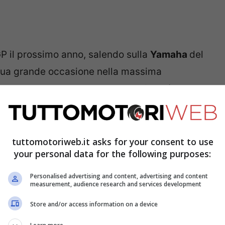
GP il prossimo anno, salendo sulla
Yamaha
del
 sua grande occasione nella massima
mpo, restando sul mercato Superbike,
si parla
ione del mondo in sella ad una Ducati
, anche
 protagonista dell’affare è
Jonathan Rea
, ed è
azioni in tal senso.
tuttomotoriweb.it asks for your consent to use
your personal data for the following purposes:
a di Jonathan Rea
Personalised advertising and content, advertising and content
measurement, audience research and services development
n la quale ha portato a casa la bellezza di sei
Store and/or access information on a device
iziato un periodo più difficile, con il passaggio