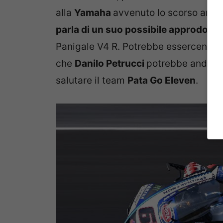
alla
Yamaha
avvenuto lo scorso anno 
parla di un suo possibile approdo in
Panigale V4 R. Potrebbe essercene u
che
Danilo Petrucci
potrebbe andare
salutare il team
Pata Go Eleven
.