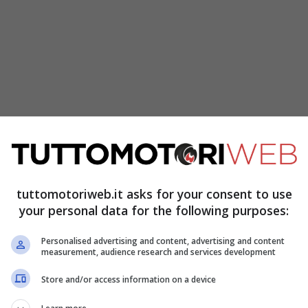
o team?
lto bello lavorare con questo team. C’è molta
tuttomotoriweb.it asks for your consent to use
ta è una cosa che, soprattutto in un test o in
your personal data for the following purposes:
è importante. Il mio capo-tecnico Biffi è una
Personalised advertising and content, advertising and content
bene ciò di cui ha bisogno il pilota: la
measurement, audience research and services development
ider e tecnico. La mia prima impressione è stata
Store and/or access information on a device