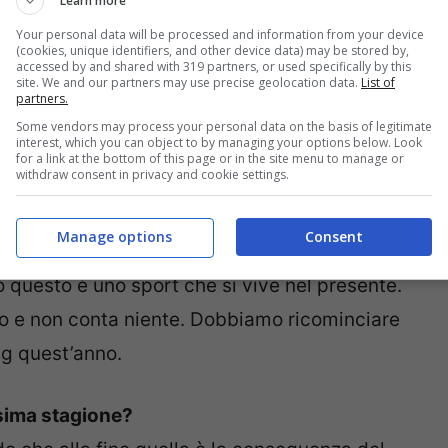
Learn more
Your personal data will be processed and information from your device
toGP?
(cookies, unique identifiers, and other device data) may be stored by,
accessed by and shared with 319 partners, or used specifically by this
imparare, tante cose in cui devo migliorare,
site. We and our partners may use precise geolocation data.
List of
partners.
are di capire meglio le piste e come si
Some vendors may process your personal data on the basis of legitimate
interest, which you can object to by managing your options below. Look
eumatico nuovo, insomma, gli aspetti sono
for a link at the bottom of this page or in the site menu to manage or
withdraw consent in privacy and cookie settings.
primo anno positivo, in cui ho potuto imparare
ttutto in gara, e onestamente è andata meglio
Manage options
Consent
 anno con due podi, compreso quello che ho
ò questo è uno sport che si vive nel presente.
to e non conta niente. Dobbiamo ricominciare
ng quest’anno.
ossima stagione?