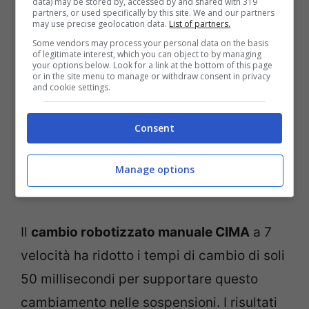
data) may be stored by, accessed by and shared with 319
prestazioni in pista.
partners, or used specifically by this site. We and our partners
may use precise geolocation data.
List of partners.
Some vendors may process your personal data on the basis
of legitimate interest, which you can object to by managing
your options below. Look for a link at the bottom of this page
or in the site menu to manage or withdraw consent in privacy
and cookie settings.
Consent
Manage options
Il
cambio robotizzato manuale CIMA
a 7
velocità ha ridotto i tempi di cambio di soli
50 millisecondi per supportare questo
cambiamento nelle sospensioni. I risultati