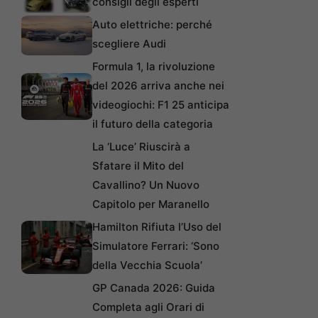
consigli degli esperti
Auto elettriche: perché
scegliere Audi
Formula 1, la rivoluzione
del 2026 arriva anche nei
videogiochi: F1 25 anticipa
il futuro della categoria
La ‘Luce’ Riuscirà a
Sfatare il Mito del
Cavallino? Un Nuovo
Capitolo per Maranello
Hamilton Rifiuta l’Uso del
Simulatore Ferrari: ‘Sono
della Vecchia Scuola’
GP Canada 2026: Guida
Completa agli Orari di