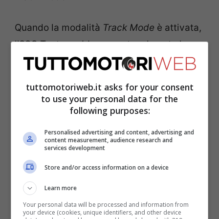
Quando la modalità
Track Mode
è attivata,
l’SSC Tuatara abbassa notevolmente la
sua altezza di marcia, con l’altezza di
marcia anteriore ridotta a 2,74″ e quella
tuttomotoriweb.it asks for your consent
posteriore a 3,25″. Questo è un
to use your personal data for the
following purposes:
cambiamento significativo rispetto
all’altezza della modalità
Sport
, con
Personalised advertising and content, advertising and
content measurement, audience research and
l’altezza della corsa anteriore di 4,0″ e
services development
quella posteriore di 4,5″. SSC afferma
Store and/or access information on a device
inoltre che questo cambiamento influisce
Learn more
in modo significativo sulla geometria delle
Your personal data will be processed and information from
sospensioni, consentendo migliori
your device (cookies, unique identifiers, and other device