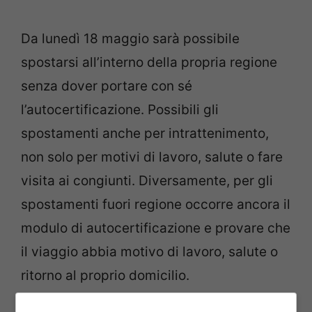
Da lunedì 18 maggio sarà possibile
spostarsi all’interno della propria regione
senza dover portare con sé
l’autocertificazione. Possibili gli
spostamenti anche per intrattenimento,
non solo per motivi di lavoro, salute o fare
visita ai congiunti. Diversamente, per gli
spostamenti fuori regione occorre ancora il
modulo di autocertificazione e provare che
il viaggio abbia motivo di lavoro, salute o
ritorno al proprio domicilio.