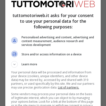
Per saperne di più leggi qui -
>
Autocertificazione e spostamenti: cosa
tuttomotoriweb.it asks for your consent
cambia dal 18 maggio
to use your personal data for the
following purposes:
Personalised advertising and content, advertising and
content measurement, audience research and
services development
Store and/or access information on a device
Learn more
Your personal data will be processed and information from
your device (cookies, unique identifiers, and other device
data) may be stored by, accessed by and shared with 319
partners, or used specifically by this site. We and our partners
may use precise geolocation data.
List of partners.
A Milano sulla
A4 Torino-Brescia
(Km
Some vendors may process your personal data on the basis
of legitimate interest, which you can object to by managing
your options below. Look for a link at the bottom of this page
136.5 – direzione: Trieste) c
oda in uscita a
or in the site menu to manage or withdraw consent in privacy