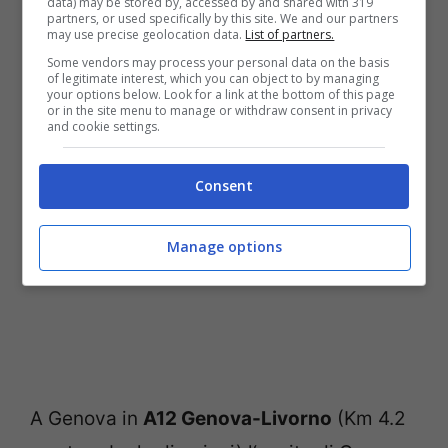
data) may be stored by, accessed by and shared with 319
partners, or used specifically by this site. We and our partners
Per saperne di più leggi qui -
may use precise geolocation data.
List of partners.
>
Autocertificazione e spostamenti: cosa
Some vendors may process your personal data on the basis
of legitimate interest, which you can object to by managing
your options below. Look for a link at the bottom of this page
cambia dal 18 maggio
or in the site menu to manage or withdraw consent in privacy
and cookie settings.
Consent
Manage options
A Genova in
A12 Genova-Livorno
(Km 4.2