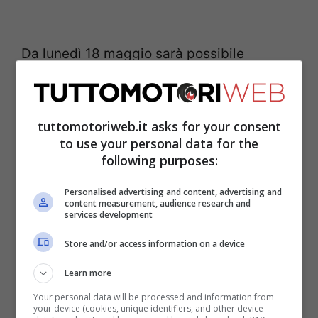
Da lunedì 18 maggio sarà possibile
spostarsi all’interno della propria regione
senza dover portare con sé
l’autocertificazione. Possibili gli
tuttomotoriweb.it asks for your consent
to use your personal data for the
spostamenti anche per intrattenimento,
following purposes:
non solo per motivi di lavoro, salute o fare
Personalised advertising and content, advertising and
visita ai congiunti. Diversamente, per gli
content measurement, audience research and
services development
spostamenti fuori regione occorre ancora il
Store and/or access information on a device
modulo di autocertificazione e provare che
il viaggio abbia motivo di lavoro, salute o
Learn more
ritorno al proprio domicilio.
Your personal data will be processed and information from
your device (cookies, unique identifiers, and other device