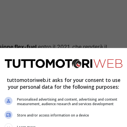
sione flex-fuel
entro il 2021, che renderà il
 di bruciare etanolo – un carburante
sfera nella sua produzione.
tuttomotoriweb.it asks for your consent to use
to scendere i prezzi del petrolio a livelli
your personal data for the following purposes:
che i produttori di macchine a benzina
Personalised advertising and content, advertising and content
a speriamo che non sia così. La Nissan Kicks
measurement, audience research and services development
one verso un mondo senza petrolio anche se
Store and/or access information on a device
uando i prezzi delle batterie non scenderanno