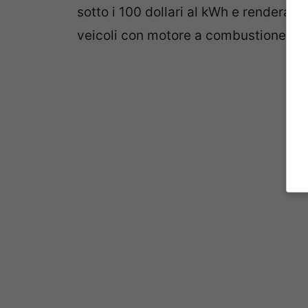
sotto i 100 dollari al kWh e renderanno 
veicoli con motore a combustione in q