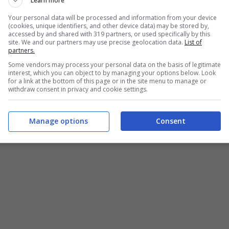
Learn more
i veicoli elettrici competitivi rispetto ai
Your personal data will be processed and information from your device
ualsiasi circostanza.
(cookies, unique identifiers, and other device data) may be stored by,
accessed by and shared with 319 partners, or used specifically by this
site. We and our partners may use precise geolocation data.
List of
partners.
Some vendors may process your personal data on the basis of legitimate
interest, which you can object to by managing your options below. Look
for a link at the bottom of this page or in the site menu to manage or
withdraw consent in privacy and cookie settings.
Manage options
Consent