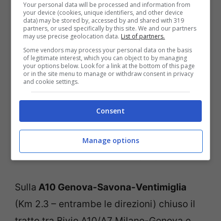
Your personal data will be processed and information from
your device (cookies, unique identifiers, and other device
data) may be stored by, accessed by and shared with 319
partners, or used specifically by this site. We and our partners
may use precise geolocation data.
List of partners.
Some vendors may process your personal data on the basis
of legitimate interest, which you can object to by managing
your options below. Look for a link at the bottom of this page
or in the site menu to manage or withdraw consent in privacy
and cookie settings.
Ad Aosta sulla
A5 Torino-Aosta-Monte
Bianco
(Km 143.4 – direzione: Monte
Consent
Bianco) t
ratto chiuso per lavori tra
Courmayeur sud ed il traforo del Monte
Manage options
Bianco fino alle 18:00 del 30/04/2020.
Sulla
A10 Genova-Savona-Ventimiglia
(Km 2.3 – entrambe le direzioni) chiuso il
tratto
tra Bivio A10/A7 Milano-Genova e