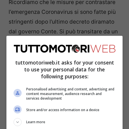
Ricordiamo che le misure per contrastare
l’emergenza Coronavirus si sono fatte più
stringenti dopo l’ultimo decreto diramato
dal governo Conte. Si può transitare da un
Comune all’altro solo per comprovati
motivi di salute o di lavoro e la normativa
resterà in vigore almeno fino al 13 aprile.
tuttomotoriweb.it asks for your consent
to use your personal data for the
following purposes:
Leggi anche ->
Nuove regole per gli
spostamenti: sanzioni da 400 a 3.000 euro
Personalised advertising and content, advertising and
content measurement, audience research and
services development
Store and/or access information on a device
Learn more