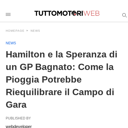
Hamilton+e+la+Speranza+di+un+GP+Bagnato%3A+Come+la+Pi
tuttomotoriweb
/2026/05/24/hamilton-
e-
la-
speranza-
HOMEPAGE
NEWS
di-
un-
gp-
NEWS
bagnato-
come-
Hamilton e la Speranza di
la-
pioggia-
un GP Bagnato: Come la
potrebbe-
riequilibrare-
il-
Pioggia Potrebbe
campo-
di-
gara/amp/
Riequilibrare il Campo di
Gara
PUBLISHED BY
webdeveloper